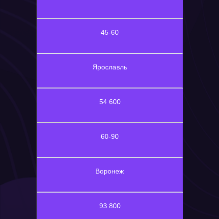
45-60
Ярославль
54 600
60-90
Воронеж
93 800