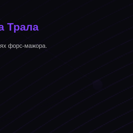
а Трала
иях форс-мажора.