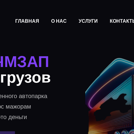
ГЛАВНАЯ
О НАС
УСЛУГИ
КОНТАКТ
 ЧМЗАП
 грузов
енного автопарка
рс мажорам
то деньги