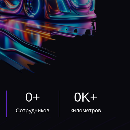
0
+
0
K+
Сотрудников
километров